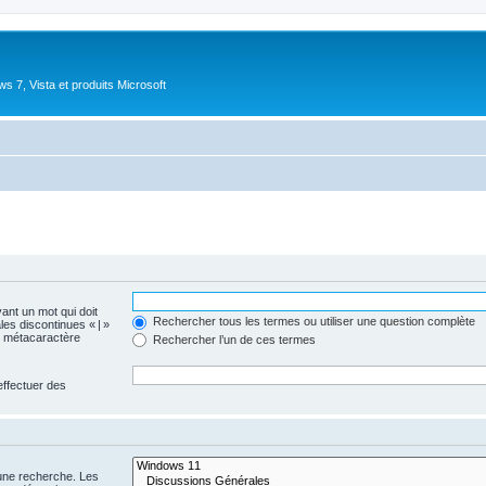
 7, Vista et produits Microsoft
vant un mot qui doit
Rechercher tous les termes ou utiliser une question complète
les discontinues « | »
me métacaractère
Rechercher l’un de ces termes
effectuer des
 une recherche. Les