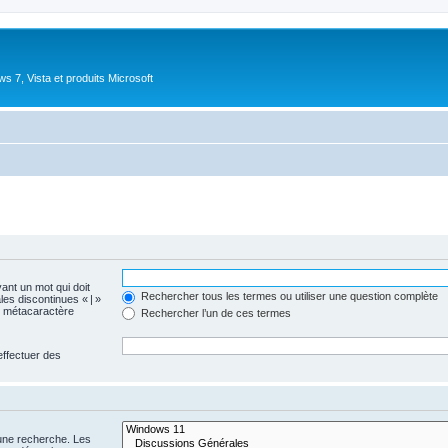
 7, Vista et produits Microsoft
vant un mot qui doit
Rechercher tous les termes ou utiliser une question complète
les discontinues « | »
me métacaractère
Rechercher l’un de ces termes
effectuer des
 une recherche. Les