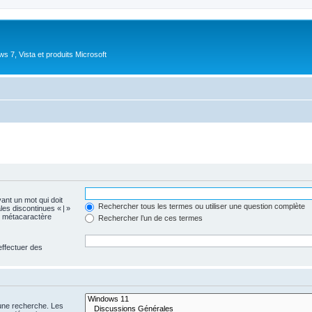
 7, Vista et produits Microsoft
vant un mot qui doit
Rechercher tous les termes ou utiliser une question complète
les discontinues « | »
me métacaractère
Rechercher l’un de ces termes
effectuer des
 une recherche. Les