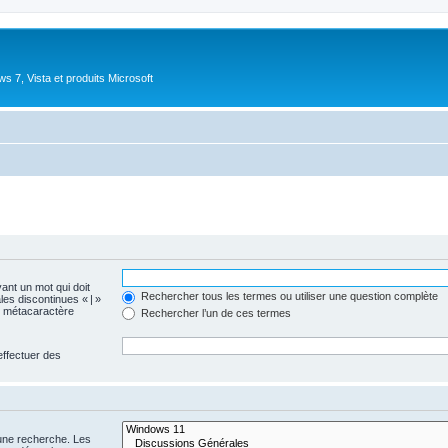
 7, Vista et produits Microsoft
vant un mot qui doit
Rechercher tous les termes ou utiliser une question complète
les discontinues « | »
me métacaractère
Rechercher l’un de ces termes
effectuer des
 une recherche. Les