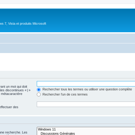
 7, Vista et produits Microsoft
vant un mot qui doit
Rechercher tous les termes ou utiliser une question complète
les discontinues « | »
me métacaractère
Rechercher l’un de ces termes
effectuer des
 une recherche. Les