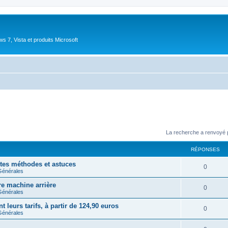
 7, Vista et produits Microsoft
La recherche a renvoyé 
RÉPONSES
entes méthodes et astuces
R
0
Générales
é
re machine arrière
R
0
Générales
p
é
 leurs tarifs, à partir de 124,90 euros
o
R
0
Générales
p
n
é
o