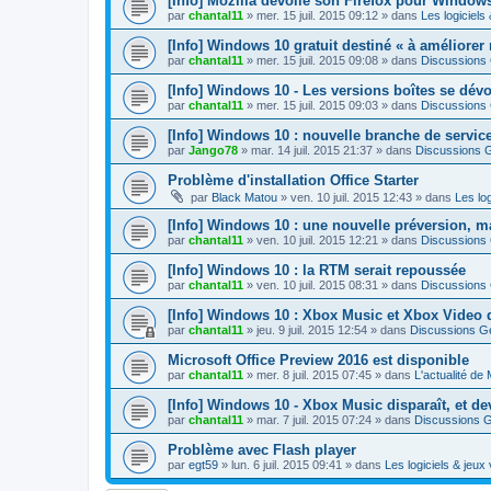
[Info] Mozilla dévoile son Firefox pour Window
par
chantal11
»
mer. 15 juil. 2015 09:12
» dans
Les logiciels
[Info] Windows 10 gratuit destiné « à améliorer 
par
chantal11
»
mer. 15 juil. 2015 09:08
» dans
Discussions
[Info] Windows 10 - Les versions boîtes se dévo
par
chantal11
»
mer. 15 juil. 2015 09:03
» dans
Discussions
[Info] Windows 10 : nouvelle branche de servi
par
Jango78
»
mar. 14 juil. 2015 21:37
» dans
Discussions 
Problème d'installation Office Starter
par
Black Matou
»
ven. 10 juil. 2015 12:43
» dans
Les log
[Info] Windows 10 : une nouvelle préversion, 
par
chantal11
»
ven. 10 juil. 2015 12:21
» dans
Discussions
[Info] Windows 10 : la RTM serait repoussée
par
chantal11
»
ven. 10 juil. 2015 08:31
» dans
Discussions
[Info] Windows 10 : Xbox Music et Xbox Video 
par
chantal11
»
jeu. 9 juil. 2015 12:54
» dans
Discussions G
Microsoft Office Preview 2016 est disponible
par
chantal11
»
mer. 8 juil. 2015 07:45
» dans
L'actualité de 
[Info] Windows 10 - Xbox Music disparaît, et d
par
chantal11
»
mar. 7 juil. 2015 07:24
» dans
Discussions 
Problème avec Flash player
par
egt59
»
lun. 6 juil. 2015 09:41
» dans
Les logiciels & jeux