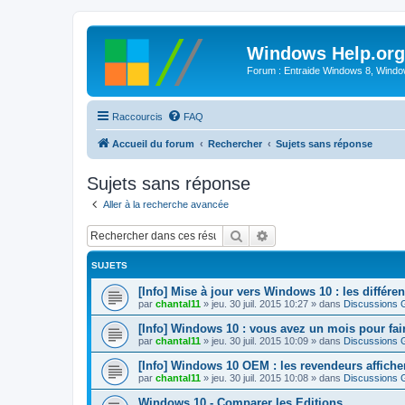
Windows Help.org
Forum : Entraide Windows 8, Windows
Raccourcis
FAQ
Accueil du forum
Rechercher
Sujets sans réponse
Sujets sans réponse
Aller à la recherche avancée
Rechercher
Recherche avancée
SUJETS
[Info] Mise à jour vers Windows 10 : les différ
par
chantal11
»
jeu. 30 juil. 2015 10:27
» dans
Discussions 
[Info] Windows 10 : vous avez un mois pour fai
par
chantal11
»
jeu. 30 juil. 2015 10:09
» dans
Discussions 
[Info] Windows 10 OEM : les revendeurs affichent
par
chantal11
»
jeu. 30 juil. 2015 10:08
» dans
Discussions 
Windows 10 - Comparer les Editions