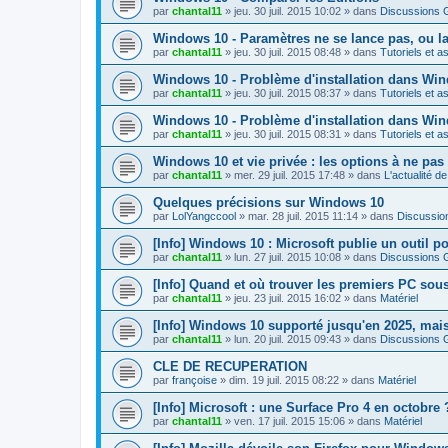
par
chantal11
»
jeu. 30 juil. 2015 10:02
» dans
Discussions 
Windows 10 - Paramètres ne se lance pas, ou l
par
chantal11
»
jeu. 30 juil. 2015 08:48
» dans
Tutoriels et a
Windows 10 - Problème d'installation dans Wi
par
chantal11
»
jeu. 30 juil. 2015 08:37
» dans
Tutoriels et a
Windows 10 - Problème d'installation dans Wi
par
chantal11
»
jeu. 30 juil. 2015 08:31
» dans
Tutoriels et a
Windows 10 et vie privée : les options à ne pas
par
chantal11
»
mer. 29 juil. 2015 17:48
» dans
L'actualité d
Quelques précisions sur Windows 10
par
LolYangccool
»
mar. 28 juil. 2015 11:14
» dans
Discussio
[Info] Windows 10 : Microsoft publie un outil 
par
chantal11
»
lun. 27 juil. 2015 10:08
» dans
Discussions 
[Info] Quand et où trouver les premiers PC so
par
chantal11
»
jeu. 23 juil. 2015 16:02
» dans
Matériel
[Info] Windows 10 supporté jusqu'en 2025, mais 
par
chantal11
»
lun. 20 juil. 2015 09:43
» dans
Discussions 
CLE DE RECUPERATION
par
françoise
»
dim. 19 juil. 2015 08:22
» dans
Matériel
[Info] Microsoft : une Surface Pro 4 en octobre 
par
chantal11
»
ven. 17 juil. 2015 15:06
» dans
Matériel