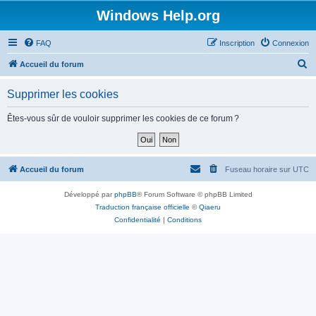
Windows Help.org
FAQ
Inscription
Connexion
R
Accueil du forum
e
Supprimer les cookies
c
h
Êtes-vous sûr de vouloir supprimer les cookies de ce forum ?
e
r
c
Accueil du forum
Fuseau horaire sur
UTC
h
Développé par
phpBB
® Forum Software © phpBB Limited
e
Traduction française officielle
©
Qiaeru
r
Confidentialité
|
Conditions