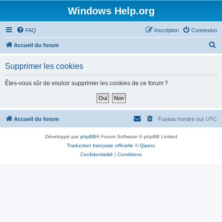
Windows Help.org
FAQ
Inscription
Connexion
R
Accueil du forum
e
Supprimer les cookies
c
h
Êtes-vous sûr de vouloir supprimer les cookies de ce forum ?
e
r
c
Accueil du forum
Fuseau horaire sur
UTC
h
Développé par
phpBB
® Forum Software © phpBB Limited
e
Traduction française officielle
©
Qiaeru
r
Confidentialité
|
Conditions