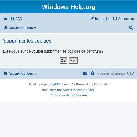
Windows Help.org
FAQ
Inscription
Connexion
R
Accueil du forum
e
Supprimer les cookies
c
h
Êtes-vous sûr de vouloir supprimer les cookies de ce forum ?
e
r
c
Accueil du forum
Fuseau horaire sur
UTC
h
Développé par
phpBB
® Forum Software © phpBB Limited
e
Traduction française officielle
©
Qiaeru
r
Confidentialité
|
Conditions