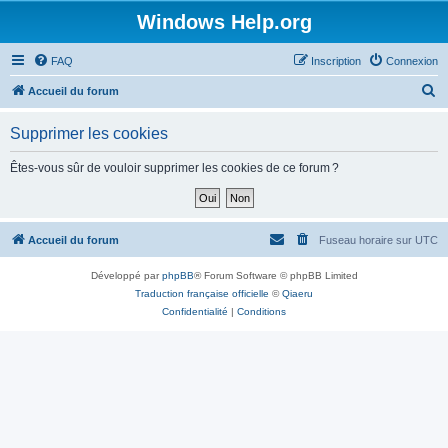
Windows Help.org
FAQ
Inscription
Connexion
R
Accueil du forum
e
Supprimer les cookies
c
h
Êtes-vous sûr de vouloir supprimer les cookies de ce forum ?
e
r
c
Accueil du forum
Fuseau horaire sur
UTC
h
Développé par
phpBB
® Forum Software © phpBB Limited
e
Traduction française officielle
©
Qiaeru
r
Confidentialité
|
Conditions