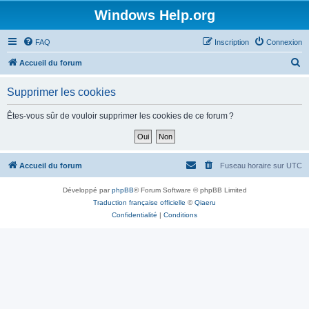
Windows Help.org
FAQ
Inscription
Connexion
R
Accueil du forum
e
Supprimer les cookies
c
h
Êtes-vous sûr de vouloir supprimer les cookies de ce forum ?
e
r
c
Accueil du forum
Fuseau horaire sur
UTC
h
Développé par
phpBB
® Forum Software © phpBB Limited
e
Traduction française officielle
©
Qiaeru
r
Confidentialité
|
Conditions