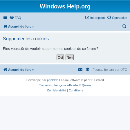
Windows Help.org
FAQ
Inscription
Connexion
R
Accueil du forum
e
Supprimer les cookies
c
h
Êtes-vous sûr de vouloir supprimer les cookies de ce forum ?
e
r
c
Accueil du forum
Fuseau horaire sur
UTC
h
Développé par
phpBB
® Forum Software © phpBB Limited
e
Traduction française officielle
©
Qiaeru
r
Confidentialité
|
Conditions