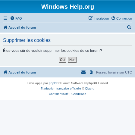
Windows Help.org
FAQ
Inscription
Connexion
R
Accueil du forum
e
Supprimer les cookies
c
h
Êtes-vous sûr de vouloir supprimer les cookies de ce forum ?
e
r
c
Accueil du forum
Fuseau horaire sur
UTC
h
Développé par
phpBB
® Forum Software © phpBB Limited
e
Traduction française officielle
©
Qiaeru
r
Confidentialité
|
Conditions