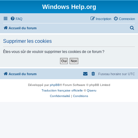
Windows Help.org
FAQ
Inscription
Connexion
R
Accueil du forum
e
Supprimer les cookies
c
h
Êtes-vous sûr de vouloir supprimer les cookies de ce forum ?
e
r
c
Accueil du forum
Fuseau horaire sur
UTC
h
Développé par
phpBB
® Forum Software © phpBB Limited
e
Traduction française officielle
©
Qiaeru
r
Confidentialité
|
Conditions