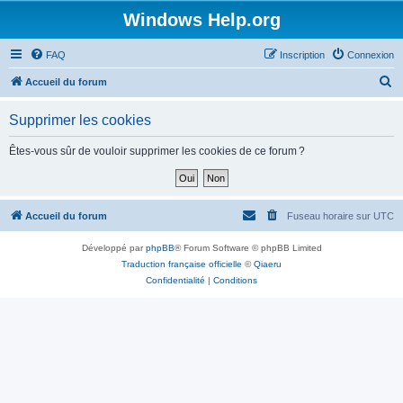
Windows Help.org
FAQ
Inscription
Connexion
R
Accueil du forum
e
Supprimer les cookies
c
h
Êtes-vous sûr de vouloir supprimer les cookies de ce forum ?
e
r
c
Accueil du forum
Fuseau horaire sur
UTC
h
Développé par
phpBB
® Forum Software © phpBB Limited
e
Traduction française officielle
©
Qiaeru
r
Confidentialité
|
Conditions