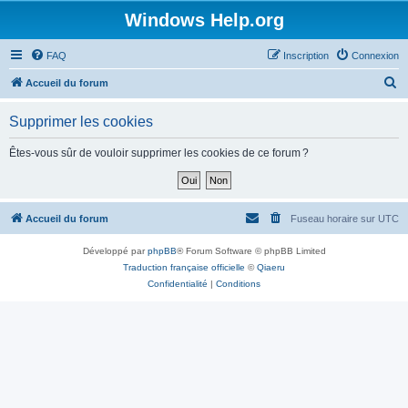
Windows Help.org
FAQ
Inscription
Connexion
R
Accueil du forum
e
Supprimer les cookies
c
h
Êtes-vous sûr de vouloir supprimer les cookies de ce forum ?
e
r
c
Accueil du forum
Fuseau horaire sur
UTC
h
Développé par
phpBB
® Forum Software © phpBB Limited
e
Traduction française officielle
©
Qiaeru
r
Confidentialité
|
Conditions