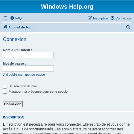
Windows Help.org
FAQ
Inscription
Connexion
R
Accueil du forum
e
Connexion
c
h
Nom d’utilisateur :
e
r
Mot de passe :
c
J’ai oublié mon mot de passe
h
e
Se souvenir de moi
Masquer ma présence pour cette session
r
INSCRIPTION
L’inscription est nécessaire pour vous connecter. Elle est rapide et vous donne
accès à plus de fonctionnalités. Les administrateurs peuvent accorder des
permissions supplémentaires aux membres inscrits. Avant de vous inscrire,