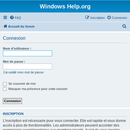
Windows Help.org
FAQ
Inscription
Connexion
R
Accueil du forum
e
Connexion
c
h
Nom d’utilisateur :
e
r
Mot de passe :
c
J’ai oublié mon mot de passe
h
e
Se souvenir de moi
Masquer ma présence pour cette session
r
INSCRIPTION
L’inscription est nécessaire pour vous connecter. Elle est rapide et vous donne
accès à plus de fonctionnalités. Les administrateurs peuvent accorder des
permissions supplémentaires aux membres inscrits. Avant de vous inscrire,