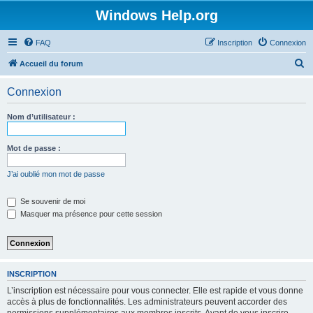
Windows Help.org
FAQ
Inscription
Connexion
R
Accueil du forum
e
Connexion
c
h
Nom d’utilisateur :
e
r
Mot de passe :
c
J’ai oublié mon mot de passe
h
e
Se souvenir de moi
Masquer ma présence pour cette session
r
INSCRIPTION
L’inscription est nécessaire pour vous connecter. Elle est rapide et vous donne
accès à plus de fonctionnalités. Les administrateurs peuvent accorder des
permissions supplémentaires aux membres inscrits. Avant de vous inscrire,