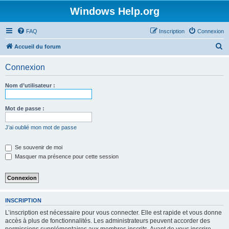
Windows Help.org
FAQ
Inscription
Connexion
R
Accueil du forum
e
Connexion
c
h
Nom d’utilisateur :
e
r
Mot de passe :
c
J’ai oublié mon mot de passe
h
e
Se souvenir de moi
Masquer ma présence pour cette session
r
INSCRIPTION
L’inscription est nécessaire pour vous connecter. Elle est rapide et vous donne
accès à plus de fonctionnalités. Les administrateurs peuvent accorder des
permissions supplémentaires aux membres inscrits. Avant de vous inscrire,