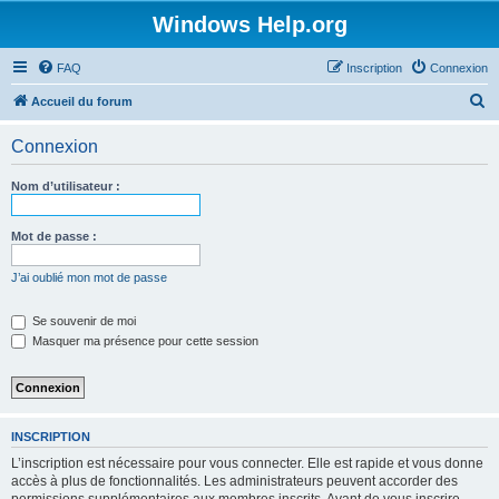
Windows Help.org
FAQ
Inscription
Connexion
R
Accueil du forum
e
Connexion
c
h
Nom d’utilisateur :
e
r
Mot de passe :
c
J’ai oublié mon mot de passe
h
e
Se souvenir de moi
Masquer ma présence pour cette session
r
INSCRIPTION
L’inscription est nécessaire pour vous connecter. Elle est rapide et vous donne
accès à plus de fonctionnalités. Les administrateurs peuvent accorder des
permissions supplémentaires aux membres inscrits. Avant de vous inscrire,