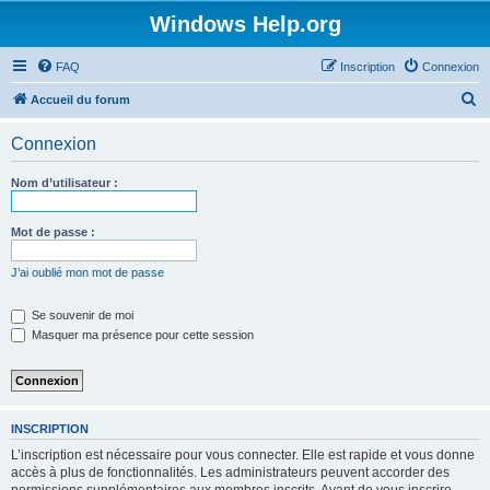
Windows Help.org
FAQ
Inscription
Connexion
R
Accueil du forum
e
Connexion
c
h
Nom d’utilisateur :
e
r
Mot de passe :
c
J’ai oublié mon mot de passe
h
e
Se souvenir de moi
Masquer ma présence pour cette session
r
INSCRIPTION
L’inscription est nécessaire pour vous connecter. Elle est rapide et vous donne
accès à plus de fonctionnalités. Les administrateurs peuvent accorder des
permissions supplémentaires aux membres inscrits. Avant de vous inscrire,