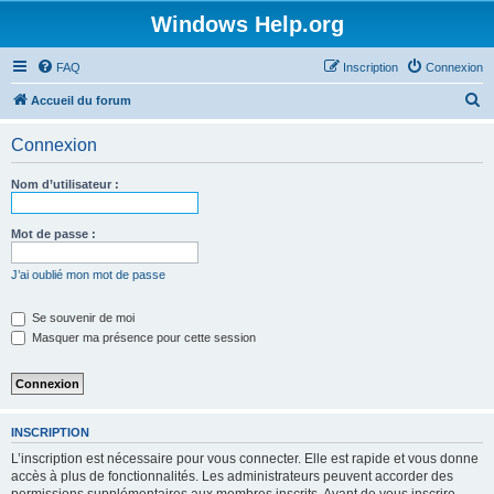
Windows Help.org
FAQ
Inscription
Connexion
R
Accueil du forum
e
Connexion
c
h
Nom d’utilisateur :
e
r
Mot de passe :
c
J’ai oublié mon mot de passe
h
e
Se souvenir de moi
Masquer ma présence pour cette session
r
INSCRIPTION
L’inscription est nécessaire pour vous connecter. Elle est rapide et vous donne
accès à plus de fonctionnalités. Les administrateurs peuvent accorder des
permissions supplémentaires aux membres inscrits. Avant de vous inscrire,