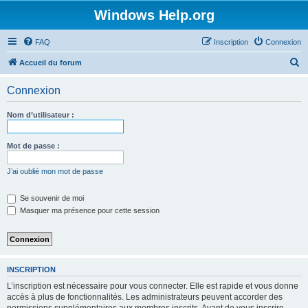
Windows Help.org
FAQ
Inscription
Connexion
R
Accueil du forum
e
Connexion
c
h
Nom d’utilisateur :
e
r
Mot de passe :
c
J’ai oublié mon mot de passe
h
e
Se souvenir de moi
Masquer ma présence pour cette session
r
INSCRIPTION
L’inscription est nécessaire pour vous connecter. Elle est rapide et vous donne
accès à plus de fonctionnalités. Les administrateurs peuvent accorder des
permissions supplémentaires aux membres inscrits. Avant de vous inscrire,