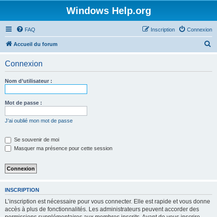
Windows Help.org
FAQ
Inscription
Connexion
R
Accueil du forum
e
Connexion
c
h
Nom d’utilisateur :
e
r
Mot de passe :
c
J’ai oublié mon mot de passe
h
e
Se souvenir de moi
Masquer ma présence pour cette session
r
INSCRIPTION
L’inscription est nécessaire pour vous connecter. Elle est rapide et vous donne
accès à plus de fonctionnalités. Les administrateurs peuvent accorder des
permissions supplémentaires aux membres inscrits. Avant de vous inscrire,