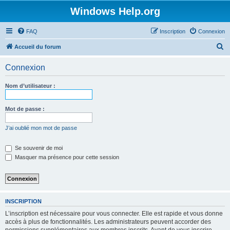
Windows Help.org
FAQ
Inscription
Connexion
R
Accueil du forum
e
Connexion
c
h
Nom d’utilisateur :
e
r
Mot de passe :
c
J’ai oublié mon mot de passe
h
e
Se souvenir de moi
Masquer ma présence pour cette session
r
INSCRIPTION
L’inscription est nécessaire pour vous connecter. Elle est rapide et vous donne
accès à plus de fonctionnalités. Les administrateurs peuvent accorder des
permissions supplémentaires aux membres inscrits. Avant de vous inscrire,