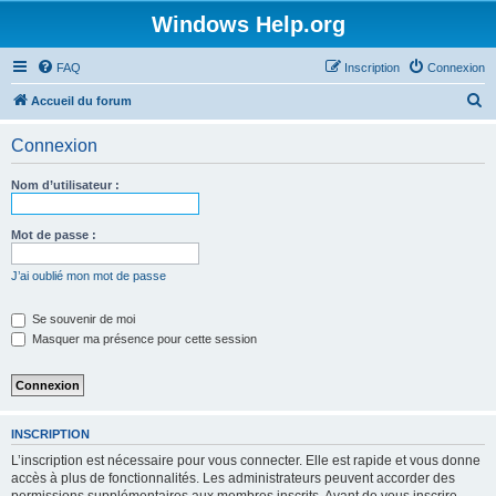
Windows Help.org
FAQ
Inscription
Connexion
R
Accueil du forum
e
Connexion
c
h
Nom d’utilisateur :
e
r
Mot de passe :
c
J’ai oublié mon mot de passe
h
e
Se souvenir de moi
Masquer ma présence pour cette session
r
INSCRIPTION
L’inscription est nécessaire pour vous connecter. Elle est rapide et vous donne
accès à plus de fonctionnalités. Les administrateurs peuvent accorder des
permissions supplémentaires aux membres inscrits. Avant de vous inscrire,