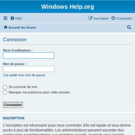
Windows Help.org
FAQ
Inscription
Connexion
R
Accueil du forum
e
Connexion
c
h
Nom d’utilisateur :
e
r
Mot de passe :
c
J’ai oublié mon mot de passe
h
e
Se souvenir de moi
Masquer ma présence pour cette session
r
INSCRIPTION
L’inscription est nécessaire pour vous connecter. Elle est rapide et vous donne
accès à plus de fonctionnalités. Les administrateurs peuvent accorder des
permissions supplémentaires aux membres inscrits. Avant de vous inscrire,