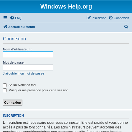
Windows Help.org
FAQ
Inscription
Connexion
R
Accueil du forum
e
Connexion
c
h
Nom d’utilisateur :
e
r
Mot de passe :
c
J’ai oublié mon mot de passe
h
e
Se souvenir de moi
Masquer ma présence pour cette session
r
INSCRIPTION
L’inscription est nécessaire pour vous connecter. Elle est rapide et vous donne
accès à plus de fonctionnalités. Les administrateurs peuvent accorder des
permissions supplémentaires aux membres inscrits. Avant de vous inscrire,