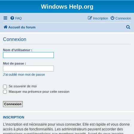
Windows Help.org
FAQ
Inscription
Connexion
R
Accueil du forum
e
Connexion
c
h
Nom d’utilisateur :
e
r
Mot de passe :
c
J’ai oublié mon mot de passe
h
e
Se souvenir de moi
Masquer ma présence pour cette session
r
INSCRIPTION
L’inscription est nécessaire pour vous connecter. Elle est rapide et vous donne
accès à plus de fonctionnalités. Les administrateurs peuvent accorder des
permissions supplémentaires aux membres inscrits. Avant de vous inscrire,