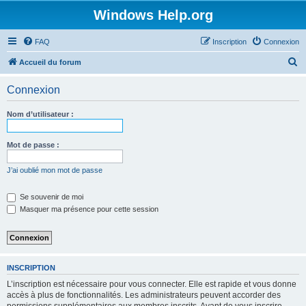
Windows Help.org
FAQ
Inscription
Connexion
R
Accueil du forum
e
Connexion
c
h
Nom d’utilisateur :
e
r
Mot de passe :
c
J’ai oublié mon mot de passe
h
e
Se souvenir de moi
Masquer ma présence pour cette session
r
INSCRIPTION
L’inscription est nécessaire pour vous connecter. Elle est rapide et vous donne
accès à plus de fonctionnalités. Les administrateurs peuvent accorder des
permissions supplémentaires aux membres inscrits. Avant de vous inscrire,