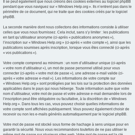
Il se peut également que nous créions des cookies externes au logiciel phpBB
pendant que vous naviguez sur « Windows Help.org ». Ils n’entrent pas dans le
périmètre de ce document, qui ne traite que des cookies créés par le logiciel
phpBB.
La seconde manière dont nous collectons des informations consiste à utiliser
celles que vous nous fournissez. Cela inclut, sans s’y limiter : les publications
en tant qu’utilisateur anonyme (ci-après « publications anonymes »),
l’inscription sur « Windows Help.org » (ci-après « votre compte »), ainsi que les
publications soumises après inscription, lorsque vous êtes connecté (ci-après
« vos publications »).
Votre compte comprend au minimum : un nom d’utilisateur unique (ci-après
« votre nom d’utilisateur »), un mot de passe personnel utilisé pour vous
connecter (ci-après « votre mot de passe »), une adresse e-mail valide (ci-
après « votre adresse e-mail »). Les informations de votre compte sur
« Windows Help.org » sont protégées par les lois sur la protection des données
applicables dans le pays qui nous héberge. Toute information autre que votre
nom d’utilisateur, votre mot de passe et votre adresse e-mail demandée lors de
l’inscription peut être obligatoire ou facultative, à la discrétion de « Windows
Help.org ». Dans tous les cas, vous pouvez choisir quelles informations de
votre compte sont affichées publiquement. Vous pouvez également choisir de
recevoir ou non les e-mails générés automatiquement par le logiciel phpBB.
Votre mot de passe est stocké sous forme de hachage à sens unique pour en
garantir la sécurité. Nous vous recommandons toutefois de ne pas utiliser le
même mot de passe sur plusieurs sites web. Votre mot de passe est la clé