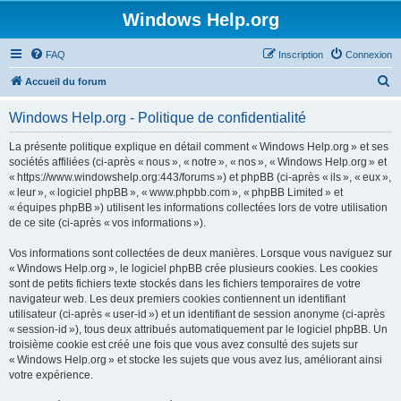
Windows Help.org
FAQ
Inscription
Connexion
R
Accueil du forum
e
Windows Help.org - Politique de confidentialité
c
h
La présente politique explique en détail comment « Windows Help.org » et ses
sociétés affiliées (ci-après « nous », « notre », « nos », « Windows Help.org » et
e
« https://www.windowshelp.org:443/forums ») et phpBB (ci-après « ils », « eux »,
r
« leur », « logiciel phpBB », « www.phpbb.com », « phpBB Limited » et
« équipes phpBB ») utilisent les informations collectées lors de votre utilisation
c
de ce site (ci-après « vos informations »).
h
Vos informations sont collectées de deux manières. Lorsque vous naviguez sur
e
« Windows Help.org », le logiciel phpBB crée plusieurs cookies. Les cookies
r
sont de petits fichiers texte stockés dans les fichiers temporaires de votre
navigateur web. Les deux premiers cookies contiennent un identifiant
utilisateur (ci-après « user-id ») et un identifiant de session anonyme (ci-après
« session-id »), tous deux attribués automatiquement par le logiciel phpBB. Un
troisième cookie est créé une fois que vous avez consulté des sujets sur
« Windows Help.org » et stocke les sujets que vous avez lus, améliorant ainsi
votre expérience.