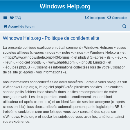
Windows Help.org
FAQ
Inscription
Connexion
R
Accueil du forum
e
Windows Help.org - Politique de confidentialité
c
h
La présente politique explique en détail comment « Windows Help.org » et ses
sociétés affiliées (ci-après « nous », « notre », « nos », « Windows Help.org » et
e
« https://www.windowshelp.org:443/forums ») et phpBB (ci-après « ils », « eux »,
r
« leur », « logiciel phpBB », « www.phpbb.com », « phpBB Limited » et
« équipes phpBB ») utilisent les informations collectées lors de votre utilisation
c
de ce site (ci-après « vos informations »).
h
Vos informations sont collectées de deux manières. Lorsque vous naviguez sur
e
« Windows Help.org », le logiciel phpBB crée plusieurs cookies. Les cookies
r
sont de petits fichiers texte stockés dans les fichiers temporaires de votre
navigateur web. Les deux premiers cookies contiennent un identifiant
utilisateur (ci-après « user-id ») et un identifiant de session anonyme (ci-après
« session-id »), tous deux attribués automatiquement par le logiciel phpBB. Un
troisième cookie est créé une fois que vous avez consulté des sujets sur
« Windows Help.org » et stocke les sujets que vous avez lus, améliorant ainsi
votre expérience.