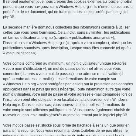
Il se peut également que nous créions des cookies externes au logiciel phpBB
pendant que vous naviguez sur « Windows Help.org ». Ils n’entrent pas dans le
périmètre de ce document, qui ne traite que des cookies créés par le logiciel
phpBB.
La seconde manière dont nous collectons des informations consiste à utiliser
celles que vous nous fournissez. Cela inclut, sans s’y limiter : les publications
en tant qu’utilisateur anonyme (ci-après « publications anonymes »),
l’inscription sur « Windows Help.org » (ci-après « votre compte »), ainsi que les
publications soumises après inscription, lorsque vous êtes connecté (ci-après
« vos publications »).
Votre compte comprend au minimum : un nom d’utilisateur unique (ci-après
« votre nom d’utilisateur »), un mot de passe personnel utilisé pour vous
connecter (ci-après « votre mot de passe »), une adresse e-mail valide (ci-
après « votre adresse e-mail »). Les informations de votre compte sur
« Windows Help.org » sont protégées par les lois sur la protection des données
applicables dans le pays qui nous héberge. Toute information autre que votre
nom d’utilisateur, votre mot de passe et votre adresse e-mail demandée lors de
l’inscription peut être obligatoire ou facultative, à la discrétion de « Windows
Help.org ». Dans tous les cas, vous pouvez choisir quelles informations de
votre compte sont affichées publiquement. Vous pouvez également choisir de
recevoir ou non les e-mails générés automatiquement par le logiciel phpBB.
Votre mot de passe est stocké sous forme de hachage à sens unique pour en
garantir la sécurité. Nous vous recommandons toutefois de ne pas utiliser le
même mot de passe sur plusieurs sites web. Votre mot de passe est la clé