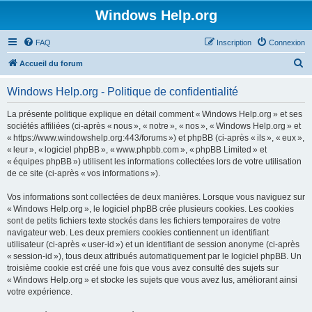
Windows Help.org
FAQ
Inscription
Connexion
R
Accueil du forum
e
Windows Help.org - Politique de confidentialité
c
h
La présente politique explique en détail comment « Windows Help.org » et ses
sociétés affiliées (ci-après « nous », « notre », « nos », « Windows Help.org » et
e
« https://www.windowshelp.org:443/forums ») et phpBB (ci-après « ils », « eux »,
r
« leur », « logiciel phpBB », « www.phpbb.com », « phpBB Limited » et
« équipes phpBB ») utilisent les informations collectées lors de votre utilisation
c
de ce site (ci-après « vos informations »).
h
Vos informations sont collectées de deux manières. Lorsque vous naviguez sur
e
« Windows Help.org », le logiciel phpBB crée plusieurs cookies. Les cookies
r
sont de petits fichiers texte stockés dans les fichiers temporaires de votre
navigateur web. Les deux premiers cookies contiennent un identifiant
utilisateur (ci-après « user-id ») et un identifiant de session anonyme (ci-après
« session-id »), tous deux attribués automatiquement par le logiciel phpBB. Un
troisième cookie est créé une fois que vous avez consulté des sujets sur
« Windows Help.org » et stocke les sujets que vous avez lus, améliorant ainsi
votre expérience.