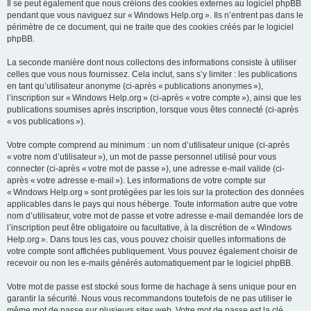
Il se peut également que nous créions des cookies externes au logiciel phpBB
pendant que vous naviguez sur « Windows Help.org ». Ils n’entrent pas dans le
périmètre de ce document, qui ne traite que des cookies créés par le logiciel
phpBB.
La seconde manière dont nous collectons des informations consiste à utiliser
celles que vous nous fournissez. Cela inclut, sans s’y limiter : les publications
en tant qu’utilisateur anonyme (ci-après « publications anonymes »),
l’inscription sur « Windows Help.org » (ci-après « votre compte »), ainsi que les
publications soumises après inscription, lorsque vous êtes connecté (ci-après
« vos publications »).
Votre compte comprend au minimum : un nom d’utilisateur unique (ci-après
« votre nom d’utilisateur »), un mot de passe personnel utilisé pour vous
connecter (ci-après « votre mot de passe »), une adresse e-mail valide (ci-
après « votre adresse e-mail »). Les informations de votre compte sur
« Windows Help.org » sont protégées par les lois sur la protection des données
applicables dans le pays qui nous héberge. Toute information autre que votre
nom d’utilisateur, votre mot de passe et votre adresse e-mail demandée lors de
l’inscription peut être obligatoire ou facultative, à la discrétion de « Windows
Help.org ». Dans tous les cas, vous pouvez choisir quelles informations de
votre compte sont affichées publiquement. Vous pouvez également choisir de
recevoir ou non les e-mails générés automatiquement par le logiciel phpBB.
Votre mot de passe est stocké sous forme de hachage à sens unique pour en
garantir la sécurité. Nous vous recommandons toutefois de ne pas utiliser le
même mot de passe sur plusieurs sites web. Votre mot de passe est la clé