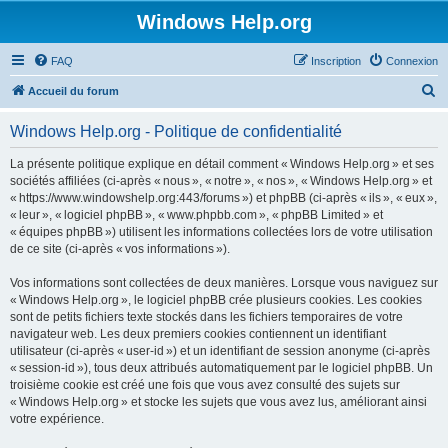
Windows Help.org
FAQ
Inscription
Connexion
R
Accueil du forum
e
Windows Help.org - Politique de confidentialité
c
h
La présente politique explique en détail comment « Windows Help.org » et ses
sociétés affiliées (ci-après « nous », « notre », « nos », « Windows Help.org » et
e
« https://www.windowshelp.org:443/forums ») et phpBB (ci-après « ils », « eux »,
r
« leur », « logiciel phpBB », « www.phpbb.com », « phpBB Limited » et
« équipes phpBB ») utilisent les informations collectées lors de votre utilisation
c
de ce site (ci-après « vos informations »).
h
Vos informations sont collectées de deux manières. Lorsque vous naviguez sur
e
« Windows Help.org », le logiciel phpBB crée plusieurs cookies. Les cookies
r
sont de petits fichiers texte stockés dans les fichiers temporaires de votre
navigateur web. Les deux premiers cookies contiennent un identifiant
utilisateur (ci-après « user-id ») et un identifiant de session anonyme (ci-après
« session-id »), tous deux attribués automatiquement par le logiciel phpBB. Un
troisième cookie est créé une fois que vous avez consulté des sujets sur
« Windows Help.org » et stocke les sujets que vous avez lus, améliorant ainsi
votre expérience.