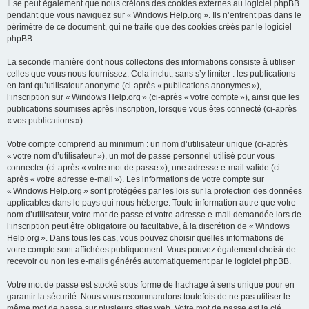
Il se peut également que nous créions des cookies externes au logiciel phpBB
pendant que vous naviguez sur « Windows Help.org ». Ils n’entrent pas dans le
périmètre de ce document, qui ne traite que des cookies créés par le logiciel
phpBB.
La seconde manière dont nous collectons des informations consiste à utiliser
celles que vous nous fournissez. Cela inclut, sans s’y limiter : les publications
en tant qu’utilisateur anonyme (ci-après « publications anonymes »),
l’inscription sur « Windows Help.org » (ci-après « votre compte »), ainsi que les
publications soumises après inscription, lorsque vous êtes connecté (ci-après
« vos publications »).
Votre compte comprend au minimum : un nom d’utilisateur unique (ci-après
« votre nom d’utilisateur »), un mot de passe personnel utilisé pour vous
connecter (ci-après « votre mot de passe »), une adresse e-mail valide (ci-
après « votre adresse e-mail »). Les informations de votre compte sur
« Windows Help.org » sont protégées par les lois sur la protection des données
applicables dans le pays qui nous héberge. Toute information autre que votre
nom d’utilisateur, votre mot de passe et votre adresse e-mail demandée lors de
l’inscription peut être obligatoire ou facultative, à la discrétion de « Windows
Help.org ». Dans tous les cas, vous pouvez choisir quelles informations de
votre compte sont affichées publiquement. Vous pouvez également choisir de
recevoir ou non les e-mails générés automatiquement par le logiciel phpBB.
Votre mot de passe est stocké sous forme de hachage à sens unique pour en
garantir la sécurité. Nous vous recommandons toutefois de ne pas utiliser le
même mot de passe sur plusieurs sites web. Votre mot de passe est la clé