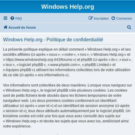
Windows Help.org
FAQ
Inscription
Connexion
R
Accueil du forum
e
Windows Help.org - Politique de confidentialité
c
h
La présente politique explique en détail comment « Windows Help.org » et ses
sociétés affiliées (ci-après « nous », « notre », « nos », « Windows Help.org » et
e
« https://www.windowshelp.org:443/forums ») et phpBB (ci-après « ils », « eux »,
r
« leur », « logiciel phpBB », « www.phpbb.com », « phpBB Limited » et
« équipes phpBB ») utilisent les informations collectées lors de votre utilisation
c
de ce site (ci-après « vos informations »).
h
Vos informations sont collectées de deux manières. Lorsque vous naviguez sur
e
« Windows Help.org », le logiciel phpBB crée plusieurs cookies. Les cookies
r
sont de petits fichiers texte stockés dans les fichiers temporaires de votre
navigateur web. Les deux premiers cookies contiennent un identifiant
utilisateur (ci-après « user-id ») et un identifiant de session anonyme (ci-après
« session-id »), tous deux attribués automatiquement par le logiciel phpBB. Un
troisième cookie est créé une fois que vous avez consulté des sujets sur
« Windows Help.org » et stocke les sujets que vous avez lus, améliorant ainsi
votre expérience.