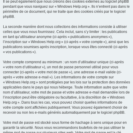
Il se peut également que nous créions des cookies externes au logiciel phpBB
pendant que vous naviguez sur « Windows Help.org ». Ils n’entrent pas dans le
périmètre de ce document, qui ne traite que des cookies créés par le logiciel
phpBB.
La seconde manière dont nous collectons des informations consiste à utiliser
celles que vous nous fournissez. Cela inclut, sans s’y limiter : les publications
en tant qu’utilisateur anonyme (ci-après « publications anonymes »),
l’inscription sur « Windows Help.org » (ci-après « votre compte »), ainsi que les
publications soumises après inscription, lorsque vous êtes connecté (ci-après
« vos publications »).
Votre compte comprend au minimum : un nom d’utilisateur unique (ci-après
« votre nom d’utilisateur »), un mot de passe personnel utilisé pour vous
connecter (ci-après « votre mot de passe »), une adresse e-mail valide (ci-
après « votre adresse e-mail »). Les informations de votre compte sur
« Windows Help.org » sont protégées par les lois sur la protection des données
applicables dans le pays qui nous héberge. Toute information autre que votre
nom d’utilisateur, votre mot de passe et votre adresse e-mail demandée lors de
l’inscription peut être obligatoire ou facultative, à la discrétion de « Windows
Help.org ». Dans tous les cas, vous pouvez choisir quelles informations de
votre compte sont affichées publiquement. Vous pouvez également choisir de
recevoir ou non les e-mails générés automatiquement par le logiciel phpBB.
Votre mot de passe est stocké sous forme de hachage à sens unique pour en
garantir la sécurité. Nous vous recommandons toutefois de ne pas utiliser le
même mot de passe sur plusieurs sites web. Votre mot de passe est la clé