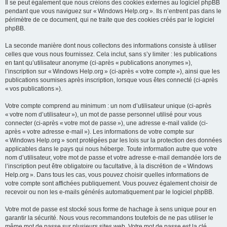
Il se peut également que nous créions des cookies externes au logiciel phpBB
pendant que vous naviguez sur « Windows Help.org ». Ils n’entrent pas dans le
périmètre de ce document, qui ne traite que des cookies créés par le logiciel
phpBB.
La seconde manière dont nous collectons des informations consiste à utiliser
celles que vous nous fournissez. Cela inclut, sans s’y limiter : les publications
en tant qu’utilisateur anonyme (ci-après « publications anonymes »),
l’inscription sur « Windows Help.org » (ci-après « votre compte »), ainsi que les
publications soumises après inscription, lorsque vous êtes connecté (ci-après
« vos publications »).
Votre compte comprend au minimum : un nom d’utilisateur unique (ci-après
« votre nom d’utilisateur »), un mot de passe personnel utilisé pour vous
connecter (ci-après « votre mot de passe »), une adresse e-mail valide (ci-
après « votre adresse e-mail »). Les informations de votre compte sur
« Windows Help.org » sont protégées par les lois sur la protection des données
applicables dans le pays qui nous héberge. Toute information autre que votre
nom d’utilisateur, votre mot de passe et votre adresse e-mail demandée lors de
l’inscription peut être obligatoire ou facultative, à la discrétion de « Windows
Help.org ». Dans tous les cas, vous pouvez choisir quelles informations de
votre compte sont affichées publiquement. Vous pouvez également choisir de
recevoir ou non les e-mails générés automatiquement par le logiciel phpBB.
Votre mot de passe est stocké sous forme de hachage à sens unique pour en
garantir la sécurité. Nous vous recommandons toutefois de ne pas utiliser le
même mot de passe sur plusieurs sites web. Votre mot de passe est la clé