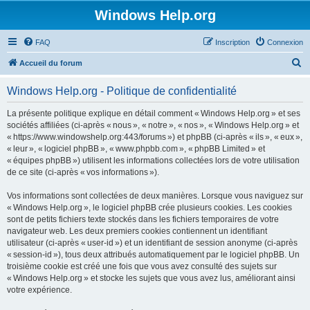
Windows Help.org
FAQ
Inscription
Connexion
R
Accueil du forum
e
Windows Help.org - Politique de confidentialité
c
h
La présente politique explique en détail comment « Windows Help.org » et ses
sociétés affiliées (ci-après « nous », « notre », « nos », « Windows Help.org » et
e
« https://www.windowshelp.org:443/forums ») et phpBB (ci-après « ils », « eux »,
r
« leur », « logiciel phpBB », « www.phpbb.com », « phpBB Limited » et
« équipes phpBB ») utilisent les informations collectées lors de votre utilisation
c
de ce site (ci-après « vos informations »).
h
Vos informations sont collectées de deux manières. Lorsque vous naviguez sur
e
« Windows Help.org », le logiciel phpBB crée plusieurs cookies. Les cookies
r
sont de petits fichiers texte stockés dans les fichiers temporaires de votre
navigateur web. Les deux premiers cookies contiennent un identifiant
utilisateur (ci-après « user-id ») et un identifiant de session anonyme (ci-après
« session-id »), tous deux attribués automatiquement par le logiciel phpBB. Un
troisième cookie est créé une fois que vous avez consulté des sujets sur
« Windows Help.org » et stocke les sujets que vous avez lus, améliorant ainsi
votre expérience.