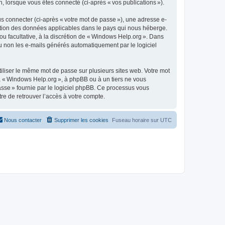
n, lorsque vous êtes connecté (ci-après « vos publications »).
s connecter (ci-après « votre mot de passe »), une adresse e-
tection des données applicables dans le pays qui nous héberge.
 ou facultative, à la discrétion de « Windows Help.org ». Dans
u non les e-mails générés automatiquement par le logiciel
liser le même mot de passe sur plusieurs sites web. Votre mot
 à « Windows Help.org », à phpBB ou à un tiers ne vous
asse » fournie par le logiciel phpBB. Ce processus vous
re de retrouver l’accès à votre compte.
Nous contacter
Supprimer les cookies
Fuseau horaire sur
UTC