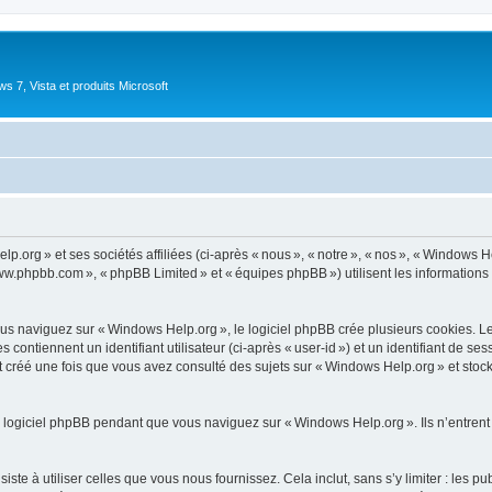
 7, Vista et produits Microsoft
.org » et ses sociétés affiliées (ci-après « nous », « notre », « nos », « Windows 
 www.phpbb.com », « phpBB Limited » et « équipes phpBB ») utilisent les informations co
 naviguez sur « Windows Help.org », le logiciel phpBB crée plusieurs cookies. Les c
ontiennent un identifiant utilisateur (ci-après « user-id ») et un identifiant de se
 créé une fois que vous avez consulté des sujets sur « Windows Help.org » et stocke
 logiciel phpBB pendant que vous naviguez sur « Windows Help.org ». Ils n’entrent
e à utiliser celles que vous nous fournissez. Cela inclut, sans s’y limiter : les pu