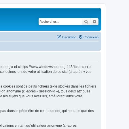
Rechercher
Recherche avancé
Inscription
Connexion
Help.org » et « https://www.windowshelp.org:443/forums ») et
llectées lors de votre utilisation de ce site (ci-après « vos
ookies sont de petits fichiers texte stockés dans les fichiers
ssion anonyme (ci-après « session-id »), tous deux attribués
 les sujets que vous avez lus, améliorant ainsi votre
 pas dans le périmètre de ce document, qui ne traite que des
blications en tant qu’utilisateur anonyme (ci-après