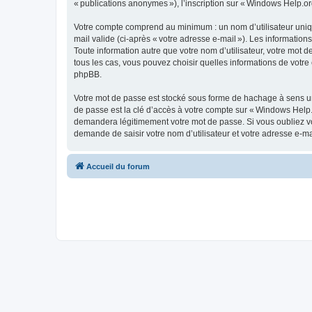
« publications anonymes »), l’inscription sur « Windows Help.org
Votre compte comprend au minimum : un nom d’utilisateur unique
mail valide (ci-après « votre adresse e-mail »). Les informatio
Toute information autre que votre nom d’utilisateur, votre mot d
tous les cas, vous pouvez choisir quelles informations de votr
phpBB.
Votre mot de passe est stocké sous forme de hachage à sens un
de passe est la clé d’accès à votre compte sur « Windows Help.
demandera légitimement votre mot de passe. Si vous oubliez vot
demande de saisir votre nom d’utilisateur et votre adresse e-m
Accueil du forum