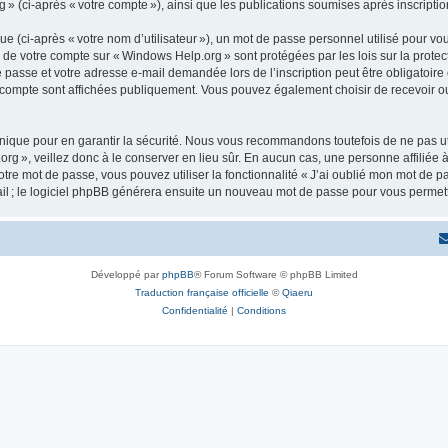
 » (ci-après « votre compte »), ainsi que les publications soumises après inscriptio
 (ci-après « votre nom d’utilisateur »), un mot de passe personnel utilisé pour vou
ns de votre compte sur « Windows Help.org » sont protégées par les lois sur la pro
e passe et votre adresse e-mail demandée lors de l’inscription peut être obligatoire
e compte sont affichées publiquement. Vous pouvez également choisir de recevoir o
ique pour en garantir la sécurité. Nous vous recommandons toutefois de ne pas uti
org », veillez donc à le conserver en lieu sûr. En aucun cas, une personne affiliée
re mot de passe, vous pouvez utiliser la fonctionnalité « J’ai oublié mon mot de p
ail ; le logiciel phpBB générera ensuite un nouveau mot de passe pour vous permett
Développé par
phpBB
® Forum Software © phpBB Limited
Traduction française officielle
©
Qiaeru
Confidentialité
|
Conditions