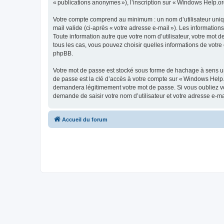
« publications anonymes »), l’inscription sur « Windows Help.org
Votre compte comprend au minimum : un nom d’utilisateur unique
mail valide (ci-après « votre adresse e-mail »). Les informatio
Toute information autre que votre nom d’utilisateur, votre mot d
tous les cas, vous pouvez choisir quelles informations de votr
phpBB.
Votre mot de passe est stocké sous forme de hachage à sens un
de passe est la clé d’accès à votre compte sur « Windows Help.
demandera légitimement votre mot de passe. Si vous oubliez vot
demande de saisir votre nom d’utilisateur et votre adresse e-m
Accueil du forum