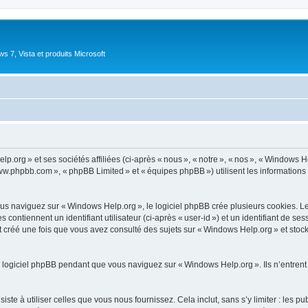
 7, Vista et produits Microsoft
.org » et ses sociétés affiliées (ci-après « nous », « notre », « nos », « Windows 
 www.phpbb.com », « phpBB Limited » et « équipes phpBB ») utilisent les informations co
 naviguez sur « Windows Help.org », le logiciel phpBB crée plusieurs cookies. Les c
ontiennent un identifiant utilisateur (ci-après « user-id ») et un identifiant de se
 créé une fois que vous avez consulté des sujets sur « Windows Help.org » et stocke
 logiciel phpBB pendant que vous naviguez sur « Windows Help.org ». Ils n’entrent
e à utiliser celles que vous nous fournissez. Cela inclut, sans s’y limiter : les pu