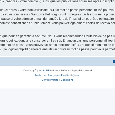
 » (ci-après « votre compte »), ainsi que les publications soumises après inscriptio
 (ci-après « votre nom d’utilisateur »), un mot de passe personnel utilisé pour vou
ns de votre compte sur « Windows Help.org » sont protégées par les lois sur la pro
e passe et votre adresse e-mail demandée lors de l’inscription peut être obligatoire
e compte sont affichées publiquement. Vous pouvez également choisir de recevoir o
ique pour en garantir la sécurité. Nous vous recommandons toutefois de ne pas uti
org », veillez donc à le conserver en lieu sûr. En aucun cas, une personne affiliée
re mot de passe, vous pouvez utiliser la fonctionnalité « J’ai oublié mon mot de p
ail ; le logiciel phpBB générera ensuite un nouveau mot de passe pour vous permett
Développé par
phpBB
® Forum Software © phpBB Limited
Traduction française officielle
©
Qiaeru
Confidentialité
|
Conditions