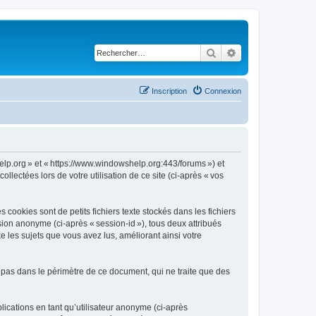
Rechercher
Recherche avancé
Inscription
Connexion
Help.org » et « https://www.windowshelp.org:443/forums ») et
llectées lors de votre utilisation de ce site (ci-après « vos
ookies sont de petits fichiers texte stockés dans les fichiers
ssion anonyme (ci-après « session-id »), tous deux attribués
 les sujets que vous avez lus, améliorant ainsi votre
 pas dans le périmètre de ce document, qui ne traite que des
blications en tant qu’utilisateur anonyme (ci-après