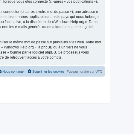
n, lorsque vous êtes connecté (ci-après « vos publications »).
s connecter (ci-après « votre mot de passe »), une adresse e-
tection des données applicables dans le pays qui nous héberge.
 ou facultative, à la discrétion de « Windows Help.org ». Dans
u non les e-mails générés automatiquement par le logiciel
liser le même mot de passe sur plusieurs sites web. Votre mot
 à « Windows Help.org », à phpBB ou à un tiers ne vous
asse » fournie par le logiciel phpBB. Ce processus vous
re de retrouver l’accès à votre compte.
Nous contacter
Supprimer les cookies
Fuseau horaire sur
UTC