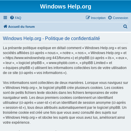
Windows Help.org
FAQ
Inscription
Connexion
R
Accueil du forum
e
Windows Help.org - Politique de confidentialité
c
h
La présente politique explique en détail comment « Windows Help.org » et ses
sociétés affiliées (ci-après « nous », « notre », « nos », « Windows Help.org » et
e
« https://www.windowshelp.org:443/forums ») et phpBB (ci-après « ils », « eux »,
r
« leur », « logiciel phpBB », « www.phpbb.com », « phpBB Limited » et
« équipes phpBB ») utilisent les informations collectées lors de votre utilisation
c
de ce site (ci-après « vos informations »).
h
Vos informations sont collectées de deux manières. Lorsque vous naviguez sur
e
« Windows Help.org », le logiciel phpBB crée plusieurs cookies. Les cookies
r
sont de petits fichiers texte stockés dans les fichiers temporaires de votre
navigateur web. Les deux premiers cookies contiennent un identifiant
utilisateur (ci-après « user-id ») et un identifiant de session anonyme (ci-après
« session-id »), tous deux attribués automatiquement par le logiciel phpBB. Un
troisième cookie est créé une fois que vous avez consulté des sujets sur
« Windows Help.org » et stocke les sujets que vous avez lus, améliorant ainsi
votre expérience.