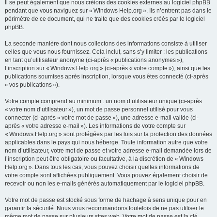
Il se peut également que nous créions des cookies externes au logiciel phpBB
pendant que vous naviguez sur « Windows Help.org ». Ils n’entrent pas dans le
périmètre de ce document, qui ne traite que des cookies créés par le logiciel
phpBB.
La seconde manière dont nous collectons des informations consiste à utiliser
celles que vous nous fournissez. Cela inclut, sans s’y limiter : les publications
en tant qu’utilisateur anonyme (ci-après « publications anonymes »),
l’inscription sur « Windows Help.org » (ci-après « votre compte »), ainsi que les
publications soumises après inscription, lorsque vous êtes connecté (ci-après
« vos publications »).
Votre compte comprend au minimum : un nom d’utilisateur unique (ci-après
« votre nom d’utilisateur »), un mot de passe personnel utilisé pour vous
connecter (ci-après « votre mot de passe »), une adresse e-mail valide (ci-
après « votre adresse e-mail »). Les informations de votre compte sur
« Windows Help.org » sont protégées par les lois sur la protection des données
applicables dans le pays qui nous héberge. Toute information autre que votre
nom d’utilisateur, votre mot de passe et votre adresse e-mail demandée lors de
l’inscription peut être obligatoire ou facultative, à la discrétion de « Windows
Help.org ». Dans tous les cas, vous pouvez choisir quelles informations de
votre compte sont affichées publiquement. Vous pouvez également choisir de
recevoir ou non les e-mails générés automatiquement par le logiciel phpBB.
Votre mot de passe est stocké sous forme de hachage à sens unique pour en
garantir la sécurité. Nous vous recommandons toutefois de ne pas utiliser le
même mot de passe sur plusieurs sites web. Votre mot de passe est la clé