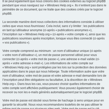
Il se peut également que nous créions des cookies externes au logiciel phpBB
pendant que vous naviguez sur « Windows Help.org ». Ils n’entrent pas dans le
périmètre de ce document, qui ne traite que des cookies créés par le logiciel
phpBB.
La seconde manière dont nous collectons des informations consiste à utiliser
celles que vous nous fournissez. Cela inclut, sans s’y limiter : les publications
en tant qu’utilisateur anonyme (ci-après « publications anonymes »),
l’inscription sur « Windows Help.org » (ci-après « votre compte »), ainsi que les
publications soumises après inscription, lorsque vous êtes connecté (ci-après
« vos publications »).
Votre compte comprend au minimum : un nom d’utilisateur unique (ci-après
« votre nom d’utilisateur »), un mot de passe personnel utilisé pour vous
connecter (ci-après « votre mot de passe »), une adresse e-mail valide (ci-
après « votre adresse e-mail »). Les informations de votre compte sur
« Windows Help.org » sont protégées par les lois sur la protection des données
applicables dans le pays qui nous héberge. Toute information autre que votre
nom d’utilisateur, votre mot de passe et votre adresse e-mail demandée lors de
l’inscription peut être obligatoire ou facultative, à la discrétion de « Windows
Help.org ». Dans tous les cas, vous pouvez choisir quelles informations de
votre compte sont affichées publiquement. Vous pouvez également choisir de
recevoir ou non les e-mails générés automatiquement par le logiciel phpBB.
Votre mot de passe est stocké sous forme de hachage à sens unique pour en
garantir la sécurité. Nous vous recommandons toutefois de ne pas utiliser le
même mot de passe sur plusieurs sites web. Votre mot de passe est la clé