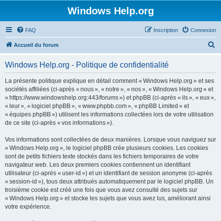
Windows Help.org
FAQ
Inscription
Connexion
R
Accueil du forum
e
Windows Help.org - Politique de confidentialité
c
h
La présente politique explique en détail comment « Windows Help.org » et ses
sociétés affiliées (ci-après « nous », « notre », « nos », « Windows Help.org » et
e
« https://www.windowshelp.org:443/forums ») et phpBB (ci-après « ils », « eux »,
r
« leur », « logiciel phpBB », « www.phpbb.com », « phpBB Limited » et
« équipes phpBB ») utilisent les informations collectées lors de votre utilisation
c
de ce site (ci-après « vos informations »).
h
Vos informations sont collectées de deux manières. Lorsque vous naviguez sur
e
« Windows Help.org », le logiciel phpBB crée plusieurs cookies. Les cookies
r
sont de petits fichiers texte stockés dans les fichiers temporaires de votre
navigateur web. Les deux premiers cookies contiennent un identifiant
utilisateur (ci-après « user-id ») et un identifiant de session anonyme (ci-après
« session-id »), tous deux attribués automatiquement par le logiciel phpBB. Un
troisième cookie est créé une fois que vous avez consulté des sujets sur
« Windows Help.org » et stocke les sujets que vous avez lus, améliorant ainsi
votre expérience.