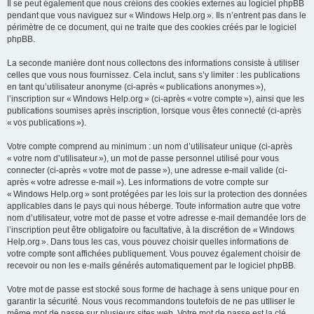
Il se peut également que nous créions des cookies externes au logiciel phpBB
pendant que vous naviguez sur « Windows Help.org ». Ils n’entrent pas dans le
périmètre de ce document, qui ne traite que des cookies créés par le logiciel
phpBB.
La seconde manière dont nous collectons des informations consiste à utiliser
celles que vous nous fournissez. Cela inclut, sans s’y limiter : les publications
en tant qu’utilisateur anonyme (ci-après « publications anonymes »),
l’inscription sur « Windows Help.org » (ci-après « votre compte »), ainsi que les
publications soumises après inscription, lorsque vous êtes connecté (ci-après
« vos publications »).
Votre compte comprend au minimum : un nom d’utilisateur unique (ci-après
« votre nom d’utilisateur »), un mot de passe personnel utilisé pour vous
connecter (ci-après « votre mot de passe »), une adresse e-mail valide (ci-
après « votre adresse e-mail »). Les informations de votre compte sur
« Windows Help.org » sont protégées par les lois sur la protection des données
applicables dans le pays qui nous héberge. Toute information autre que votre
nom d’utilisateur, votre mot de passe et votre adresse e-mail demandée lors de
l’inscription peut être obligatoire ou facultative, à la discrétion de « Windows
Help.org ». Dans tous les cas, vous pouvez choisir quelles informations de
votre compte sont affichées publiquement. Vous pouvez également choisir de
recevoir ou non les e-mails générés automatiquement par le logiciel phpBB.
Votre mot de passe est stocké sous forme de hachage à sens unique pour en
garantir la sécurité. Nous vous recommandons toutefois de ne pas utiliser le
même mot de passe sur plusieurs sites web. Votre mot de passe est la clé