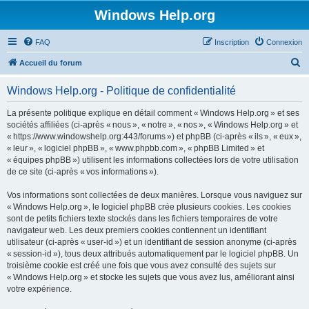
Windows Help.org
FAQ
Inscription
Connexion
R
Accueil du forum
e
Windows Help.org - Politique de confidentialité
c
h
La présente politique explique en détail comment « Windows Help.org » et ses
sociétés affiliées (ci-après « nous », « notre », « nos », « Windows Help.org » et
e
« https://www.windowshelp.org:443/forums ») et phpBB (ci-après « ils », « eux »,
r
« leur », « logiciel phpBB », « www.phpbb.com », « phpBB Limited » et
« équipes phpBB ») utilisent les informations collectées lors de votre utilisation
c
de ce site (ci-après « vos informations »).
h
Vos informations sont collectées de deux manières. Lorsque vous naviguez sur
e
« Windows Help.org », le logiciel phpBB crée plusieurs cookies. Les cookies
r
sont de petits fichiers texte stockés dans les fichiers temporaires de votre
navigateur web. Les deux premiers cookies contiennent un identifiant
utilisateur (ci-après « user-id ») et un identifiant de session anonyme (ci-après
« session-id »), tous deux attribués automatiquement par le logiciel phpBB. Un
troisième cookie est créé une fois que vous avez consulté des sujets sur
« Windows Help.org » et stocke les sujets que vous avez lus, améliorant ainsi
votre expérience.