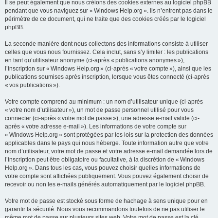
Il se peut également que nous créions des cookies externes au logiciel phpBB
pendant que vous naviguez sur « Windows Help.org ». Ils n’entrent pas dans le
périmètre de ce document, qui ne traite que des cookies créés par le logiciel
phpBB.
La seconde manière dont nous collectons des informations consiste à utiliser
celles que vous nous fournissez. Cela inclut, sans s’y limiter : les publications
en tant qu’utilisateur anonyme (ci-après « publications anonymes »),
l’inscription sur « Windows Help.org » (ci-après « votre compte »), ainsi que les
publications soumises après inscription, lorsque vous êtes connecté (ci-après
« vos publications »).
Votre compte comprend au minimum : un nom d’utilisateur unique (ci-après
« votre nom d’utilisateur »), un mot de passe personnel utilisé pour vous
connecter (ci-après « votre mot de passe »), une adresse e-mail valide (ci-
après « votre adresse e-mail »). Les informations de votre compte sur
« Windows Help.org » sont protégées par les lois sur la protection des données
applicables dans le pays qui nous héberge. Toute information autre que votre
nom d’utilisateur, votre mot de passe et votre adresse e-mail demandée lors de
l’inscription peut être obligatoire ou facultative, à la discrétion de « Windows
Help.org ». Dans tous les cas, vous pouvez choisir quelles informations de
votre compte sont affichées publiquement. Vous pouvez également choisir de
recevoir ou non les e-mails générés automatiquement par le logiciel phpBB.
Votre mot de passe est stocké sous forme de hachage à sens unique pour en
garantir la sécurité. Nous vous recommandons toutefois de ne pas utiliser le
même mot de passe sur plusieurs sites web. Votre mot de passe est la clé