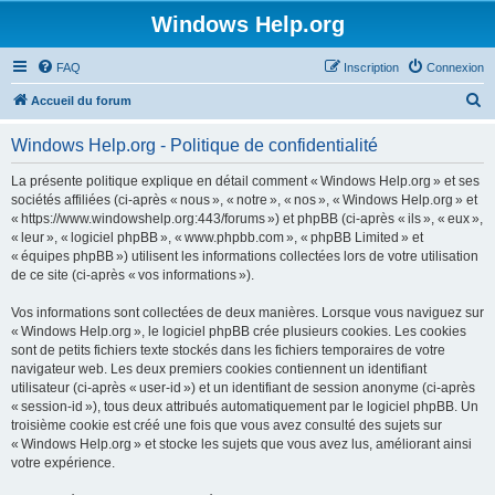
Windows Help.org
FAQ
Inscription
Connexion
R
Accueil du forum
e
Windows Help.org - Politique de confidentialité
c
h
La présente politique explique en détail comment « Windows Help.org » et ses
sociétés affiliées (ci-après « nous », « notre », « nos », « Windows Help.org » et
e
« https://www.windowshelp.org:443/forums ») et phpBB (ci-après « ils », « eux »,
r
« leur », « logiciel phpBB », « www.phpbb.com », « phpBB Limited » et
« équipes phpBB ») utilisent les informations collectées lors de votre utilisation
c
de ce site (ci-après « vos informations »).
h
Vos informations sont collectées de deux manières. Lorsque vous naviguez sur
e
« Windows Help.org », le logiciel phpBB crée plusieurs cookies. Les cookies
r
sont de petits fichiers texte stockés dans les fichiers temporaires de votre
navigateur web. Les deux premiers cookies contiennent un identifiant
utilisateur (ci-après « user-id ») et un identifiant de session anonyme (ci-après
« session-id »), tous deux attribués automatiquement par le logiciel phpBB. Un
troisième cookie est créé une fois que vous avez consulté des sujets sur
« Windows Help.org » et stocke les sujets que vous avez lus, améliorant ainsi
votre expérience.