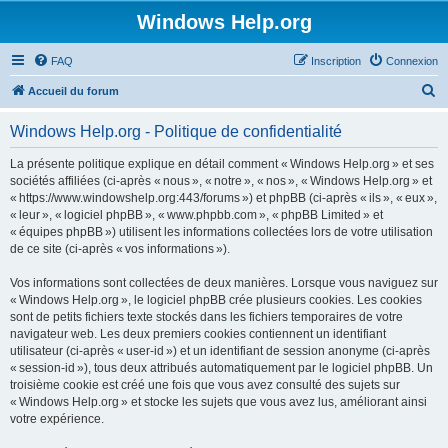
Windows Help.org
FAQ
Inscription
Connexion
R
Accueil du forum
e
Windows Help.org - Politique de confidentialité
c
h
La présente politique explique en détail comment « Windows Help.org » et ses
sociétés affiliées (ci-après « nous », « notre », « nos », « Windows Help.org » et
e
« https://www.windowshelp.org:443/forums ») et phpBB (ci-après « ils », « eux »,
r
« leur », « logiciel phpBB », « www.phpbb.com », « phpBB Limited » et
« équipes phpBB ») utilisent les informations collectées lors de votre utilisation
c
de ce site (ci-après « vos informations »).
h
Vos informations sont collectées de deux manières. Lorsque vous naviguez sur
e
« Windows Help.org », le logiciel phpBB crée plusieurs cookies. Les cookies
r
sont de petits fichiers texte stockés dans les fichiers temporaires de votre
navigateur web. Les deux premiers cookies contiennent un identifiant
utilisateur (ci-après « user-id ») et un identifiant de session anonyme (ci-après
« session-id »), tous deux attribués automatiquement par le logiciel phpBB. Un
troisième cookie est créé une fois que vous avez consulté des sujets sur
« Windows Help.org » et stocke les sujets que vous avez lus, améliorant ainsi
votre expérience.