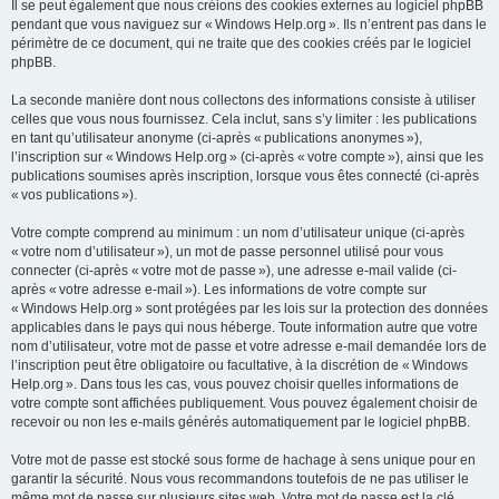
Il se peut également que nous créions des cookies externes au logiciel phpBB
pendant que vous naviguez sur « Windows Help.org ». Ils n’entrent pas dans le
périmètre de ce document, qui ne traite que des cookies créés par le logiciel
phpBB.
La seconde manière dont nous collectons des informations consiste à utiliser
celles que vous nous fournissez. Cela inclut, sans s’y limiter : les publications
en tant qu’utilisateur anonyme (ci-après « publications anonymes »),
l’inscription sur « Windows Help.org » (ci-après « votre compte »), ainsi que les
publications soumises après inscription, lorsque vous êtes connecté (ci-après
« vos publications »).
Votre compte comprend au minimum : un nom d’utilisateur unique (ci-après
« votre nom d’utilisateur »), un mot de passe personnel utilisé pour vous
connecter (ci-après « votre mot de passe »), une adresse e-mail valide (ci-
après « votre adresse e-mail »). Les informations de votre compte sur
« Windows Help.org » sont protégées par les lois sur la protection des données
applicables dans le pays qui nous héberge. Toute information autre que votre
nom d’utilisateur, votre mot de passe et votre adresse e-mail demandée lors de
l’inscription peut être obligatoire ou facultative, à la discrétion de « Windows
Help.org ». Dans tous les cas, vous pouvez choisir quelles informations de
votre compte sont affichées publiquement. Vous pouvez également choisir de
recevoir ou non les e-mails générés automatiquement par le logiciel phpBB.
Votre mot de passe est stocké sous forme de hachage à sens unique pour en
garantir la sécurité. Nous vous recommandons toutefois de ne pas utiliser le
même mot de passe sur plusieurs sites web. Votre mot de passe est la clé