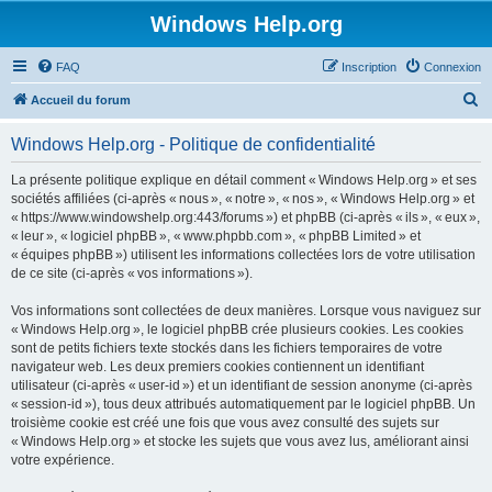
Windows Help.org
FAQ
Inscription
Connexion
R
Accueil du forum
e
Windows Help.org - Politique de confidentialité
c
h
La présente politique explique en détail comment « Windows Help.org » et ses
sociétés affiliées (ci-après « nous », « notre », « nos », « Windows Help.org » et
e
« https://www.windowshelp.org:443/forums ») et phpBB (ci-après « ils », « eux »,
r
« leur », « logiciel phpBB », « www.phpbb.com », « phpBB Limited » et
« équipes phpBB ») utilisent les informations collectées lors de votre utilisation
c
de ce site (ci-après « vos informations »).
h
Vos informations sont collectées de deux manières. Lorsque vous naviguez sur
e
« Windows Help.org », le logiciel phpBB crée plusieurs cookies. Les cookies
r
sont de petits fichiers texte stockés dans les fichiers temporaires de votre
navigateur web. Les deux premiers cookies contiennent un identifiant
utilisateur (ci-après « user-id ») et un identifiant de session anonyme (ci-après
« session-id »), tous deux attribués automatiquement par le logiciel phpBB. Un
troisième cookie est créé une fois que vous avez consulté des sujets sur
« Windows Help.org » et stocke les sujets que vous avez lus, améliorant ainsi
votre expérience.