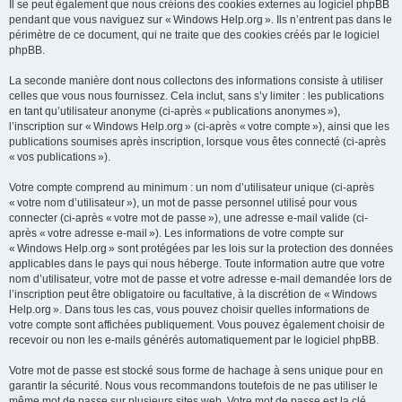
Il se peut également que nous créions des cookies externes au logiciel phpBB
pendant que vous naviguez sur « Windows Help.org ». Ils n’entrent pas dans le
périmètre de ce document, qui ne traite que des cookies créés par le logiciel
phpBB.
La seconde manière dont nous collectons des informations consiste à utiliser
celles que vous nous fournissez. Cela inclut, sans s’y limiter : les publications
en tant qu’utilisateur anonyme (ci-après « publications anonymes »),
l’inscription sur « Windows Help.org » (ci-après « votre compte »), ainsi que les
publications soumises après inscription, lorsque vous êtes connecté (ci-après
« vos publications »).
Votre compte comprend au minimum : un nom d’utilisateur unique (ci-après
« votre nom d’utilisateur »), un mot de passe personnel utilisé pour vous
connecter (ci-après « votre mot de passe »), une adresse e-mail valide (ci-
après « votre adresse e-mail »). Les informations de votre compte sur
« Windows Help.org » sont protégées par les lois sur la protection des données
applicables dans le pays qui nous héberge. Toute information autre que votre
nom d’utilisateur, votre mot de passe et votre adresse e-mail demandée lors de
l’inscription peut être obligatoire ou facultative, à la discrétion de « Windows
Help.org ». Dans tous les cas, vous pouvez choisir quelles informations de
votre compte sont affichées publiquement. Vous pouvez également choisir de
recevoir ou non les e-mails générés automatiquement par le logiciel phpBB.
Votre mot de passe est stocké sous forme de hachage à sens unique pour en
garantir la sécurité. Nous vous recommandons toutefois de ne pas utiliser le
même mot de passe sur plusieurs sites web. Votre mot de passe est la clé