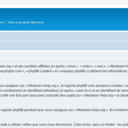
 7, Vista et produits Microsoft
.org » et ses sociétés affiliées (ci-après « nous », « notre », « nos », « Windows 
 www.phpbb.com », « phpBB Limited » et « équipes phpBB ») utilisent les informations co
 naviguez sur « Windows Help.org », le logiciel phpBB crée plusieurs cookies. Les c
ontiennent un identifiant utilisateur (ci-après « user-id ») et un identifiant de se
 créé une fois que vous avez consulté des sujets sur « Windows Help.org » et stocke
 logiciel phpBB pendant que vous naviguez sur « Windows Help.org ». Ils n’entrent
e à utiliser celles que vous nous fournissez. Cela inclut, sans s’y limiter : les pu