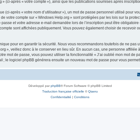
 » (ci-après « votre compte »), ainsi que les publications soumises après inscriptio
 (ci-après « votre nom d’utilisateur »), un mot de passe personnel utilisé pour vou
ns de votre compte sur « Windows Help.org » sont protégées par les lois sur la pro
e passe et votre adresse e-mail demandée lors de l’inscription peut être obligatoire
e compte sont affichées publiquement. Vous pouvez également choisir de recevoir o
ique pour en garantir la sécurité. Nous vous recommandons toutefois de ne pas uti
org », veillez donc à le conserver en lieu sûr. En aucun cas, une personne affiliée
re mot de passe, vous pouvez utiliser la fonctionnalité « J’ai oublié mon mot de p
ail ; le logiciel phpBB générera ensuite un nouveau mot de passe pour vous permett
Développé par
phpBB
® Forum Software © phpBB Limited
Traduction française officielle
©
Qiaeru
Confidentialité
|
Conditions