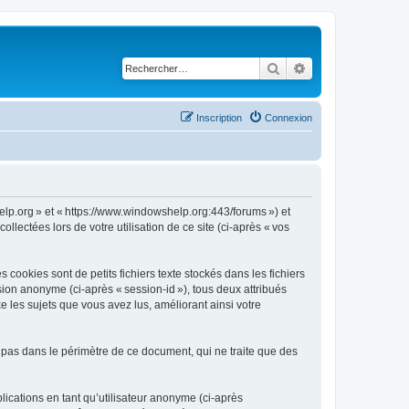
Rechercher
Recherche avancé
Inscription
Connexion
Help.org » et « https://www.windowshelp.org:443/forums ») et
llectées lors de votre utilisation de ce site (ci-après « vos
ookies sont de petits fichiers texte stockés dans les fichiers
ssion anonyme (ci-après « session-id »), tous deux attribués
 les sujets que vous avez lus, améliorant ainsi votre
 pas dans le périmètre de ce document, qui ne traite que des
blications en tant qu’utilisateur anonyme (ci-après