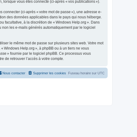
n, lorsque vous êtes connecté (ci-après « vos publications »).
s connecter (ci-après « votre mot de passe »), une adresse e-
tection des données applicables dans le pays qui nous héberge.
 ou facultative, à la discrétion de « Windows Help.org ». Dans
u non les e-mails générés automatiquement par le logiciel
liser le même mot de passe sur plusieurs sites web. Votre mot
 à « Windows Help.org », à phpBB ou à un tiers ne vous
asse » fournie par le logiciel phpBB. Ce processus vous
re de retrouver l’accès à votre compte.
Nous contacter
Supprimer les cookies
Fuseau horaire sur
UTC