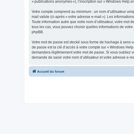
« publications anonymes »), l’inscription sur « Windows Help.org
Votre compte comprend au minimum : un nom d’utilisateur unique
mail valide (ci-après « votre adresse e-mail »). Les informatio
Toute information autre que votre nom d’utilisateur, votre mot d
tous les cas, vous pouvez choisir quelles informations de votr
phpBB.
Votre mot de passe est stocké sous forme de hachage à sens un
de passe est la clé d’accès à votre compte sur « Windows Help.
demandera légitimement votre mot de passe. Si vous oubliez vot
demande de saisir votre nom d’utilisateur et votre adresse e-m
Accueil du forum