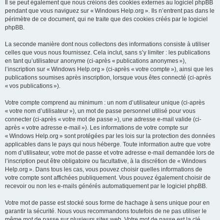
Il se peut également que nous créions des cookies externes au logiciel phpBB
pendant que vous naviguez sur « Windows Help.org ». Ils n’entrent pas dans le
périmètre de ce document, qui ne traite que des cookies créés par le logiciel
phpBB.
La seconde manière dont nous collectons des informations consiste à utiliser
celles que vous nous fournissez. Cela inclut, sans s’y limiter : les publications
en tant qu’utilisateur anonyme (ci-après « publications anonymes »),
l’inscription sur « Windows Help.org » (ci-après « votre compte »), ainsi que les
publications soumises après inscription, lorsque vous êtes connecté (ci-après
« vos publications »).
Votre compte comprend au minimum : un nom d’utilisateur unique (ci-après
« votre nom d’utilisateur »), un mot de passe personnel utilisé pour vous
connecter (ci-après « votre mot de passe »), une adresse e-mail valide (ci-
après « votre adresse e-mail »). Les informations de votre compte sur
« Windows Help.org » sont protégées par les lois sur la protection des données
applicables dans le pays qui nous héberge. Toute information autre que votre
nom d’utilisateur, votre mot de passe et votre adresse e-mail demandée lors de
l’inscription peut être obligatoire ou facultative, à la discrétion de « Windows
Help.org ». Dans tous les cas, vous pouvez choisir quelles informations de
votre compte sont affichées publiquement. Vous pouvez également choisir de
recevoir ou non les e-mails générés automatiquement par le logiciel phpBB.
Votre mot de passe est stocké sous forme de hachage à sens unique pour en
garantir la sécurité. Nous vous recommandons toutefois de ne pas utiliser le
même mot de passe sur plusieurs sites web. Votre mot de passe est la clé