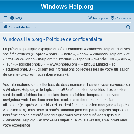
Windows Help.org
FAQ
Inscription
Connexion
R
Accueil du forum
e
Windows Help.org - Politique de confidentialité
c
h
La présente politique explique en détail comment « Windows Help.org » et ses
sociétés affiliées (ci-après « nous », « notre », « nos », « Windows Help.org » et
e
« https://www.windowshelp.org:443/forums ») et phpBB (ci-après « ils », « eux »,
r
« leur », « logiciel phpBB », « www.phpbb.com », « phpBB Limited » et
« équipes phpBB ») utilisent les informations collectées lors de votre utilisation
c
de ce site (ci-après « vos informations »).
h
Vos informations sont collectées de deux manières. Lorsque vous naviguez sur
e
« Windows Help.org », le logiciel phpBB crée plusieurs cookies. Les cookies
r
sont de petits fichiers texte stockés dans les fichiers temporaires de votre
navigateur web. Les deux premiers cookies contiennent un identifiant
utilisateur (ci-après « user-id ») et un identifiant de session anonyme (ci-après
« session-id »), tous deux attribués automatiquement par le logiciel phpBB. Un
troisième cookie est créé une fois que vous avez consulté des sujets sur
« Windows Help.org » et stocke les sujets que vous avez lus, améliorant ainsi
votre expérience.