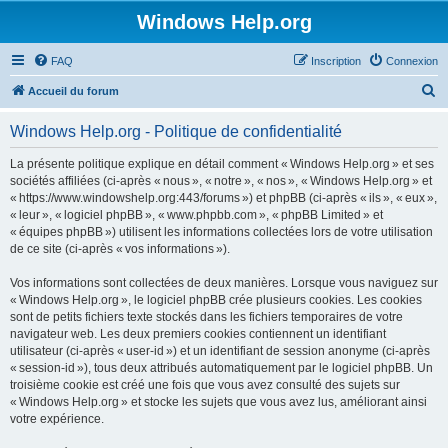
Windows Help.org
FAQ
Inscription
Connexion
R
Accueil du forum
e
Windows Help.org - Politique de confidentialité
c
h
La présente politique explique en détail comment « Windows Help.org » et ses
sociétés affiliées (ci-après « nous », « notre », « nos », « Windows Help.org » et
e
« https://www.windowshelp.org:443/forums ») et phpBB (ci-après « ils », « eux »,
r
« leur », « logiciel phpBB », « www.phpbb.com », « phpBB Limited » et
« équipes phpBB ») utilisent les informations collectées lors de votre utilisation
c
de ce site (ci-après « vos informations »).
h
Vos informations sont collectées de deux manières. Lorsque vous naviguez sur
e
« Windows Help.org », le logiciel phpBB crée plusieurs cookies. Les cookies
r
sont de petits fichiers texte stockés dans les fichiers temporaires de votre
navigateur web. Les deux premiers cookies contiennent un identifiant
utilisateur (ci-après « user-id ») et un identifiant de session anonyme (ci-après
« session-id »), tous deux attribués automatiquement par le logiciel phpBB. Un
troisième cookie est créé une fois que vous avez consulté des sujets sur
« Windows Help.org » et stocke les sujets que vous avez lus, améliorant ainsi
votre expérience.