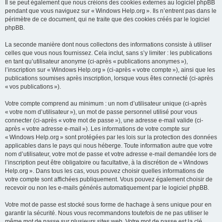
Il se peut également que nous créions des cookies externes au logiciel phpBB
pendant que vous naviguez sur « Windows Help.org ». Ils n’entrent pas dans le
périmètre de ce document, qui ne traite que des cookies créés par le logiciel
phpBB.
La seconde manière dont nous collectons des informations consiste à utiliser
celles que vous nous fournissez. Cela inclut, sans s’y limiter : les publications
en tant qu’utilisateur anonyme (ci-après « publications anonymes »),
l’inscription sur « Windows Help.org » (ci-après « votre compte »), ainsi que les
publications soumises après inscription, lorsque vous êtes connecté (ci-après
« vos publications »).
Votre compte comprend au minimum : un nom d’utilisateur unique (ci-après
« votre nom d’utilisateur »), un mot de passe personnel utilisé pour vous
connecter (ci-après « votre mot de passe »), une adresse e-mail valide (ci-
après « votre adresse e-mail »). Les informations de votre compte sur
« Windows Help.org » sont protégées par les lois sur la protection des données
applicables dans le pays qui nous héberge. Toute information autre que votre
nom d’utilisateur, votre mot de passe et votre adresse e-mail demandée lors de
l’inscription peut être obligatoire ou facultative, à la discrétion de « Windows
Help.org ». Dans tous les cas, vous pouvez choisir quelles informations de
votre compte sont affichées publiquement. Vous pouvez également choisir de
recevoir ou non les e-mails générés automatiquement par le logiciel phpBB.
Votre mot de passe est stocké sous forme de hachage à sens unique pour en
garantir la sécurité. Nous vous recommandons toutefois de ne pas utiliser le
même mot de passe sur plusieurs sites web. Votre mot de passe est la clé