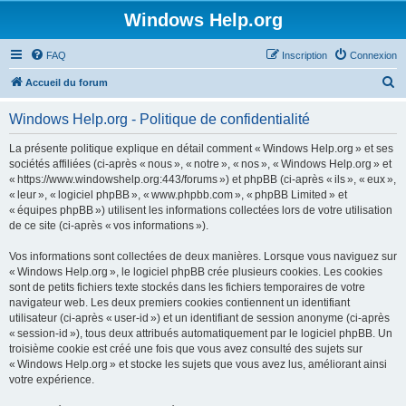
Windows Help.org
FAQ
Inscription
Connexion
R
Accueil du forum
e
Windows Help.org - Politique de confidentialité
c
h
La présente politique explique en détail comment « Windows Help.org » et ses
sociétés affiliées (ci-après « nous », « notre », « nos », « Windows Help.org » et
e
« https://www.windowshelp.org:443/forums ») et phpBB (ci-après « ils », « eux »,
r
« leur », « logiciel phpBB », « www.phpbb.com », « phpBB Limited » et
« équipes phpBB ») utilisent les informations collectées lors de votre utilisation
c
de ce site (ci-après « vos informations »).
h
Vos informations sont collectées de deux manières. Lorsque vous naviguez sur
e
« Windows Help.org », le logiciel phpBB crée plusieurs cookies. Les cookies
r
sont de petits fichiers texte stockés dans les fichiers temporaires de votre
navigateur web. Les deux premiers cookies contiennent un identifiant
utilisateur (ci-après « user-id ») et un identifiant de session anonyme (ci-après
« session-id »), tous deux attribués automatiquement par le logiciel phpBB. Un
troisième cookie est créé une fois que vous avez consulté des sujets sur
« Windows Help.org » et stocke les sujets que vous avez lus, améliorant ainsi
votre expérience.