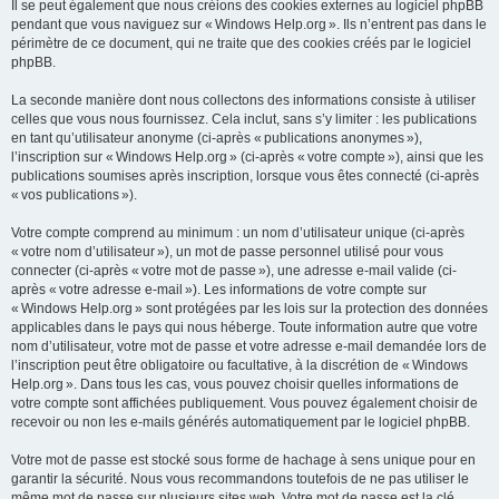
Il se peut également que nous créions des cookies externes au logiciel phpBB
pendant que vous naviguez sur « Windows Help.org ». Ils n’entrent pas dans le
périmètre de ce document, qui ne traite que des cookies créés par le logiciel
phpBB.
La seconde manière dont nous collectons des informations consiste à utiliser
celles que vous nous fournissez. Cela inclut, sans s’y limiter : les publications
en tant qu’utilisateur anonyme (ci-après « publications anonymes »),
l’inscription sur « Windows Help.org » (ci-après « votre compte »), ainsi que les
publications soumises après inscription, lorsque vous êtes connecté (ci-après
« vos publications »).
Votre compte comprend au minimum : un nom d’utilisateur unique (ci-après
« votre nom d’utilisateur »), un mot de passe personnel utilisé pour vous
connecter (ci-après « votre mot de passe »), une adresse e-mail valide (ci-
après « votre adresse e-mail »). Les informations de votre compte sur
« Windows Help.org » sont protégées par les lois sur la protection des données
applicables dans le pays qui nous héberge. Toute information autre que votre
nom d’utilisateur, votre mot de passe et votre adresse e-mail demandée lors de
l’inscription peut être obligatoire ou facultative, à la discrétion de « Windows
Help.org ». Dans tous les cas, vous pouvez choisir quelles informations de
votre compte sont affichées publiquement. Vous pouvez également choisir de
recevoir ou non les e-mails générés automatiquement par le logiciel phpBB.
Votre mot de passe est stocké sous forme de hachage à sens unique pour en
garantir la sécurité. Nous vous recommandons toutefois de ne pas utiliser le
même mot de passe sur plusieurs sites web. Votre mot de passe est la clé