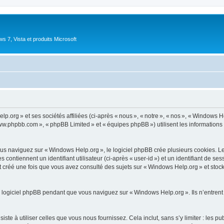
 7, Vista et produits Microsoft
.org » et ses sociétés affiliées (ci-après « nous », « notre », « nos », « Windows 
 www.phpbb.com », « phpBB Limited » et « équipes phpBB ») utilisent les informations co
 naviguez sur « Windows Help.org », le logiciel phpBB crée plusieurs cookies. Les c
ontiennent un identifiant utilisateur (ci-après « user-id ») et un identifiant de se
 créé une fois que vous avez consulté des sujets sur « Windows Help.org » et stocke
 logiciel phpBB pendant que vous naviguez sur « Windows Help.org ». Ils n’entrent
e à utiliser celles que vous nous fournissez. Cela inclut, sans s’y limiter : les pu