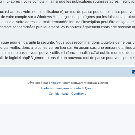
 » (ci-après « votre compte »), ainsi que les publications soumises après inscriptio
 (ci-après « votre nom d’utilisateur »), un mot de passe personnel utilisé pour vou
ns de votre compte sur « Windows Help.org » sont protégées par les lois sur la pro
e passe et votre adresse e-mail demandée lors de l’inscription peut être obligatoire
e compte sont affichées publiquement. Vous pouvez également choisir de recevoir o
ique pour en garantir la sécurité. Nous vous recommandons toutefois de ne pas uti
org », veillez donc à le conserver en lieu sûr. En aucun cas, une personne affiliée
re mot de passe, vous pouvez utiliser la fonctionnalité « J’ai oublié mon mot de p
ail ; le logiciel phpBB générera ensuite un nouveau mot de passe pour vous permett
Développé par
phpBB
® Forum Software © phpBB Limited
Traduction française officielle
©
Qiaeru
Confidentialité
|
Conditions