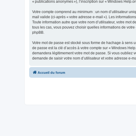
« publications anonymes »), l’inscription sur « Windows Help.org
Votre compte comprend au minimum : un nom d’utilisateur unique
mail valide (ci-après « votre adresse e-mail »). Les informatio
Toute information autre que votre nom d’utilisateur, votre mot d
tous les cas, vous pouvez choisir quelles informations de votr
phpBB.
Votre mot de passe est stocké sous forme de hachage à sens un
de passe est la clé d’accès à votre compte sur « Windows Help.
demandera légitimement votre mot de passe. Si vous oubliez vot
demande de saisir votre nom d’utilisateur et votre adresse e-m
Accueil du forum