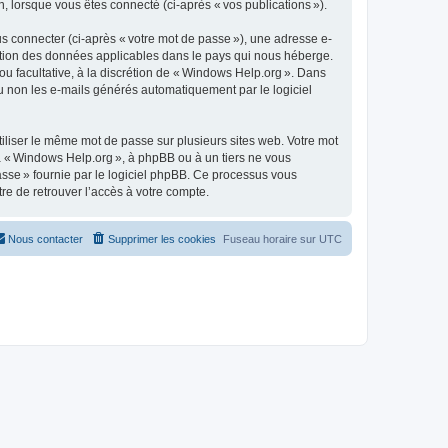
n, lorsque vous êtes connecté (ci-après « vos publications »).
s connecter (ci-après « votre mot de passe »), une adresse e-
tection des données applicables dans le pays qui nous héberge.
 ou facultative, à la discrétion de « Windows Help.org ». Dans
u non les e-mails générés automatiquement par le logiciel
liser le même mot de passe sur plusieurs sites web. Votre mot
 à « Windows Help.org », à phpBB ou à un tiers ne vous
asse » fournie par le logiciel phpBB. Ce processus vous
re de retrouver l’accès à votre compte.
Nous contacter
Supprimer les cookies
Fuseau horaire sur
UTC