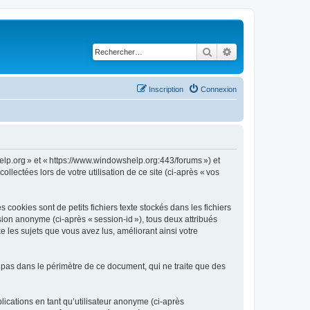
Rechercher
Recherche avancé
Inscription
Connexion
Help.org » et « https://www.windowshelp.org:443/forums ») et
llectées lors de votre utilisation de ce site (ci-après « vos
ookies sont de petits fichiers texte stockés dans les fichiers
ssion anonyme (ci-après « session-id »), tous deux attribués
 les sujets que vous avez lus, améliorant ainsi votre
 pas dans le périmètre de ce document, qui ne traite que des
blications en tant qu’utilisateur anonyme (ci-après